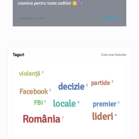
cosmice pentru toate zodiile! 🌟🔮
VEZI TOT
2 săptămâni în urmă
Taguri
Cele mai folosite
violență
2
partide
2
decizie
5
Facebook
3
locale
FBI
2
premier
5
3
lideri
România
6
7