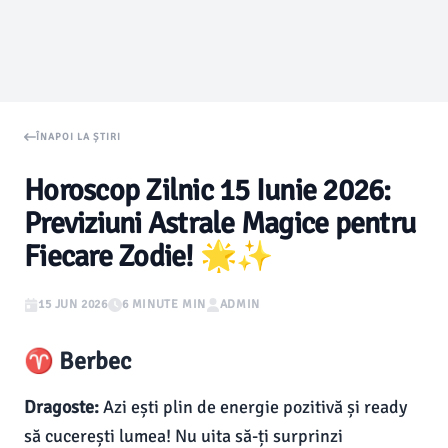
ÎNAPOI LA ȘTIRI
Horoscop Zilnic 15 Iunie 2026:
Previziuni Astrale Magice pentru
Fiecare Zodie! 🌟✨
15 JUN 2026
6 MINUTE MIN
ADMIN
♈ Berbec
Dragoste:
Azi ești plin de energie pozitivă și ready
să cucerești lumea! Nu uita să-ți surprinzi