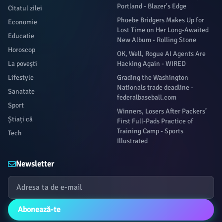
Portland - Blazer's Edge
Citatul zilei
Phoebe Bridgers Makes Up for
Economie
Lost Time on Her Long-Awaited
Educatie
New Album - Rolling Stone
Horoscop
OK, Well, Rogue AI Agents Are
La povești
Hacking Again - WIRED
Lifestyle
Grading the Washington
Nationals trade deadline -
Sanatate
federalbaseball.com
Sport
Winners, Losers After Packers’
Știați că
First Full-Pads Practice of
Training Camp - Sports
Tech
Illustrated
Newsletter
Abonează-te