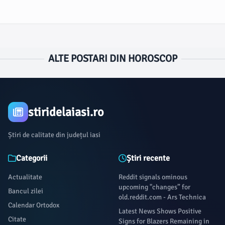
ALTE POSTARI DIN HOROSCOP
stiridelaiasi.ro
Știri de calitate din județul iasi
Categorii
Știri recente
Actualitate
Reddit signals ominous
upcoming "changes” for
Bancul zilei
old.reddit.com - Ars Technica
Calendar Ortodox
Latest News Shows Positive
Citate
Signs for Blazers Remaining in