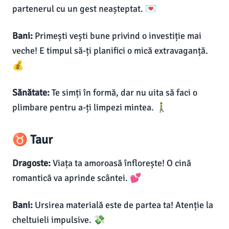
partenerul cu un gest neașteptat. 💌
Bani:
Primești vești bune privind o investiție mai
veche! E timpul să-ți planifici o mică extravaganță.
💰
Sănătate:
Te simți în formă, dar nu uita să faci o
plimbare pentru a-ți limpezi mintea. 🚶‍♂️
♉ Taur
Dragoste:
Viața ta amoroasă înflorește! O cină
romantică va aprinde scântei. 💕
Bani:
Ursirea materială este de partea ta! Atenție la
cheltuieli impulsive. 💸