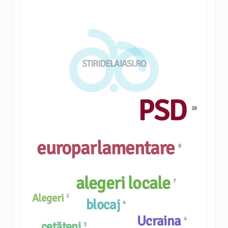
STIRIDELAIASI.RO
PSD
18
europarlamentare
8
alegeri locale
7
Alegeri
2
blocaj
4
Ucraina
4
cetățeni
3