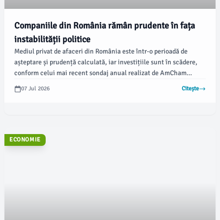
Companiile din România rămân prudente în fața
instabilității politice
Mediul privat de afaceri din România este într-o perioadă de
așteptare și prudență calculată, iar investițiile sunt în scădere,
conform celui mai recent sondaj anual realizat de AmCham
(camera de comerț americană în România). Acesta a fost
07 Jul 2026
Citește
prezentat miercuri și arată o dispunere din partea companiilor de
a-și menține activitățile, deși intențiile de extindere se
diminuează.
ECONOMIE