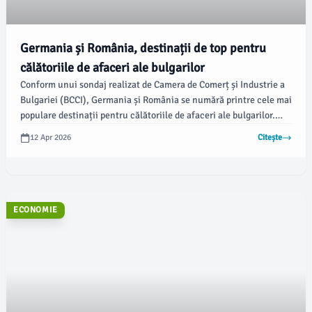
Germania și România, destinații de top pentru
călătoriile de afaceri ale bulgarilor
Conform unui sondaj realizat de Camera de Comerț și Industrie a
Bulgariei (BCCI), Germania și România se numără printre cele mai
populare destinații pentru călătoriile de afaceri ale bulgarilor.
Sondajul a fost realizat între 5 și 13 martie 2026, implicând 75
12 Apr 2026
Citește
de companii și având peste 6.000 de respondenți prin intermediul
canalelor de comunicare ale BCCI, transmite BTA.
ECONOMIE