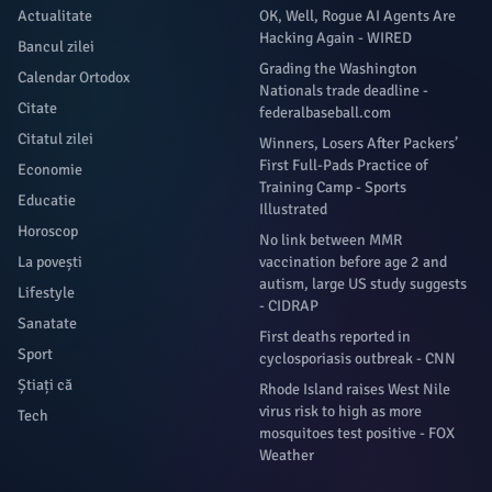
Actualitate
OK, Well, Rogue AI Agents Are
Hacking Again - WIRED
Bancul zilei
Grading the Washington
Calendar Ortodox
Nationals trade deadline -
Citate
federalbaseball.com
Citatul zilei
Winners, Losers After Packers’
First Full-Pads Practice of
Economie
Training Camp - Sports
Educatie
Illustrated
Horoscop
No link between MMR
La povești
vaccination before age 2 and
autism, large US study suggests
Lifestyle
- CIDRAP
Sanatate
First deaths reported in
Sport
cyclosporiasis outbreak - CNN
Știați că
Rhode Island raises West Nile
virus risk to high as more
Tech
mosquitoes test positive - FOX
Weather