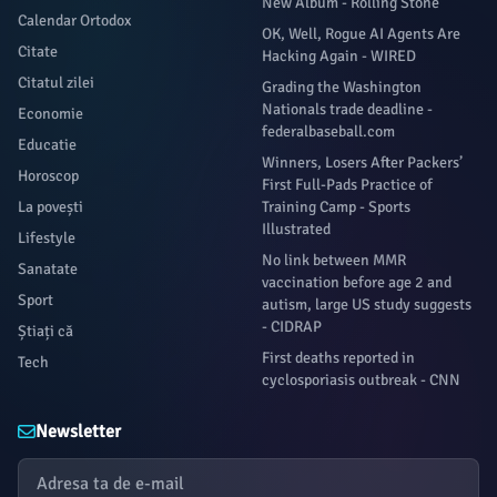
New Album - Rolling Stone
Calendar Ortodox
OK, Well, Rogue AI Agents Are
Citate
Hacking Again - WIRED
Citatul zilei
Grading the Washington
Nationals trade deadline -
Economie
federalbaseball.com
Educatie
Winners, Losers After Packers’
Horoscop
First Full-Pads Practice of
La povești
Training Camp - Sports
Illustrated
Lifestyle
No link between MMR
Sanatate
vaccination before age 2 and
Sport
autism, large US study suggests
- CIDRAP
Știați că
First deaths reported in
Tech
cyclosporiasis outbreak - CNN
Newsletter