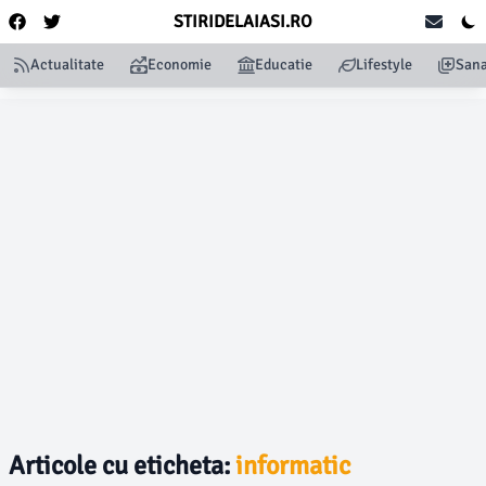
STIRIDELAIASI.RO
Actualitate
Economie
Educatie
Lifestyle
Sana
Articole cu eticheta:
informatic