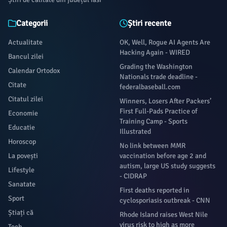
Categorii
Știri recente
Actualitate
OK, Well, Rogue AI Agents Are
Hacking Again - WIRED
Bancul zilei
Grading the Washington
Calendar Ortodox
Nationals trade deadline -
Citate
federalbaseball.com
Citatul zilei
Winners, Losers After Packers’
First Full-Pads Practice of
Economie
Training Camp - Sports
Educatie
Illustrated
Horoscop
No link between MMR
La povești
vaccination before age 2 and
autism, large US study suggests
Lifestyle
- CIDRAP
Sanatate
First deaths reported in
Sport
cyclosporiasis outbreak - CNN
Știați că
Rhode Island raises West Nile
virus risk to high as more
Tech