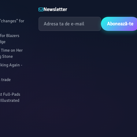
Newsletter
"changes” for
Abonează-te
for Blazers
dge
 Time on Her
g Stone
king Again -
 trade
st Full-Pads
Illustrated