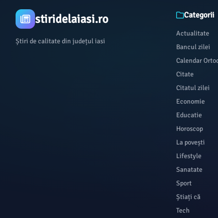
Categorii
stiridelaiasi.ro
Actualitate
Știri de calitate din județul iasi
Bancul zilei
Calendar Orto
Citate
Citatul zilei
Economie
Educatie
Horoscop
La povești
Lifestyle
Sanatate
Sport
Știați că
Tech