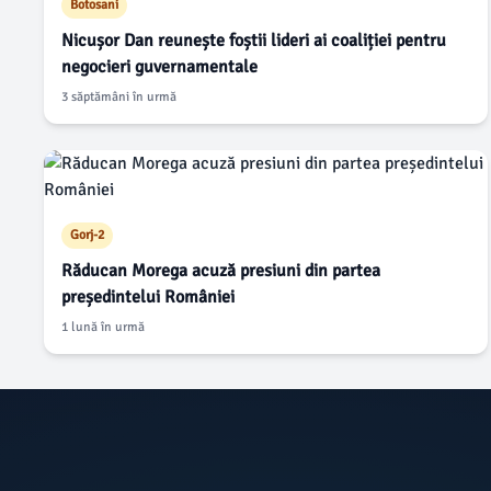
Botosani
Nicușor Dan reunește foștii lideri ai coaliției pentru
negocieri guvernamentale
3 săptămâni în urmă
Gorj-2
Răducan Morega acuză presiuni din partea
președintelui României
1 lună în urmă