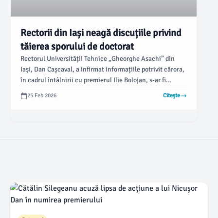
Rectorii din Iași neagă discuțiile privind
tăierea sporului de doctorat
Rectorul Universității Tehnice „Gheorghe Asachi” din
Iași, Dan Cașcaval, a infirmat informațiile potrivit cărora,
în cadrul întâlnirii cu premierul Ilie Bolojan, s-ar fi
discutat despre tăierea sporului de doctorat. Același
25 Feb 2026
Citește
punct de vedere a fost exprimat și de Liviu George Maha,
rectorul Universității „Alexandru Ioan Cuza” (UAIC), care
afirmă că o astfel de măsură nu a fost adusă în discuție.