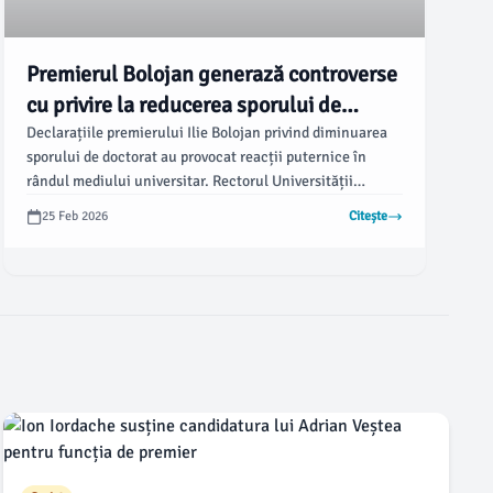
Premierul Bolojan generază controverse
cu privire la reducerea sporului de
doctorat
Declarațiile premierului Ilie Bolojan privind diminuarea
sporului de doctorat au provocat reacții puternice în
rândul mediului universitar. Rectorul Universității
„Alexandru Ioan Cuza” din Iași, Liviu Maha, a contestat
25 Feb 2026
Citește
afirmația că propunerea ar fi avut sorgintea rectorilor,
subliniind că aceasta nu reflectă realitatea discuțiilor
purtate.