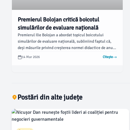
Premierul Bolojan critică boicotul
simulărilor de evaluare națională
Premierul Ilie Bolojan a abordat topicul boicotului
simulărilor de evaluare națională, subliniind faptul că,
deși măsurile privind creșterea normei didactice de anul
trecut nu au fost populare, acțiunile care afectează copiii
14 Mar 2026
Citește
sunt inacceptabile. Declarațiile au fost făcute vineri, iar
Bolojan a fost solicitat să comenteze decizia unor școli
din Bihor de a nu participa la aceste simulări, conform
News.ro.
Postări din alte județe