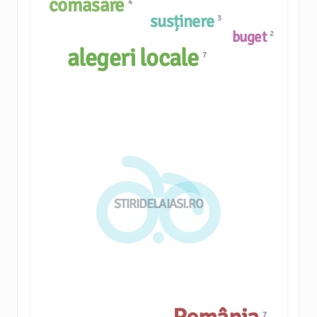
comasare
4
susținere
3
buget
2
alegeri locale
7
STIRIDELAIASI.RO
7