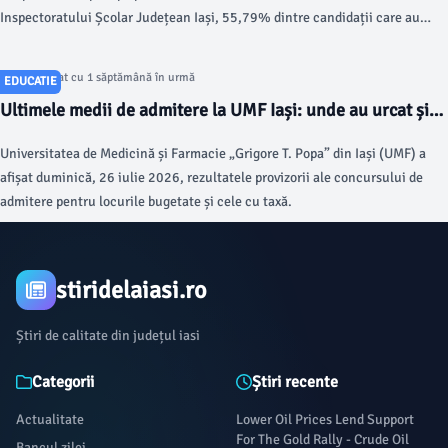
Inspectoratului Școlar Județean Iași, 55,79% dintre candidații care au
susținut proba scrisă au obținut note peste 7, față de media națională de
51,04%.
Articol postat cu 1 săptămână în urmă
EDUCATIE
Ultimele medii de admitere la UMF Iași: unde au urcat și
unde au coborât spectaculos față de 2025
Universitatea de Medicină și Farmacie „Grigore T. Popa” din Iași (UMF) a
afișat duminică, 26 iulie 2026, rezultatele provizorii ale concursului de
admitere pentru locurile bugetate și cele cu taxă.
stiridelaiasi.ro
Știri de calitate din județul iasi
Categorii
Știri recente
Actualitate
Lower Oil Prices Lend Support
For The Gold Rally - Crude Oil
Bancul zilei