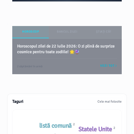
HOROSCOP
BANCUL ZILEI
ȘTIAȚI CĂ?
Horoscopul zilei de 22 iulie 2026: O zi plină de surprize
cosmice pentru toate zodiile! 🌟🔮
VEZI TOT
2 săptămâni în urmă
Taguri
Cele mai folosite
listă comună
2
Statele Unite
2