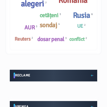
România
alegeri
7
Rusia
cetățeni
3
6
sondaj
4
UE
2
AUR
3
dosar penal
Reuters
conflict
2
3
2
RECLAME
VREMEA