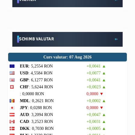
SCHIMB VALUTAR
Curs valutar: 07 Aug 2026
EUR
: 5,2554 RON
+0,0041 ▲
USD
: 4,5584 RON
+0,0077 ▲
GBP
: 6,1277 RON
+0,0041 ▲
CHF
: 5,6244 RON
+0,0023 ▲
: 0,0000 RON
0,0000 ▼
MDL
: 0,2621 RON
+0,0002 ▲
JPY
: 0,0288 RON
0,0000 ▼
AUD
: 3,2094 RON
+0,0047 ▲
CAD
: 3,2523 RON
+0,0031 ▲
DKK
: 0,7030 RON
+0,0005 ▲