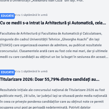
Istorie a Universității „Alexandru Ioan Cuza” din Iași. Prof.
Articol postat cu 1 săptămână în urmă
EDUCATIE
Cu ce medii s-a intrat la Arhitectură și Automatică, cele
mai căutate facultăți de la TUIASI
Facultatea de Arhitectură și Facultatea de Automatică și Calculatoare,
singurele din cadrul Universității Tehnice „Gheorghe Asachi” din Iași
(TUIASI) care organizează examen de admitere, au publicat rezultatele
concursului. Clasamentele arată care au fost cele mai mari, dar și ultimele
medii cu care candidații au obținut un loc la buget în sesiunea din această
vară.
Articol postat cu 1 săptămână în urmă
EDUCATIE
Titularizare 2026: Doar 55,79% dintre candidați au
obținut note peste 7
Rezultatele inițiale ale concursului național de Titularizare 2026 au fost
publicate marți, 28 iulie, iar județul Iași se situează peste media națională
în ceea ce privește ponderea candidaților care au obținut note ce permit
ocuparea unui post pe perioadă nedeterminată. Potrivit datelor