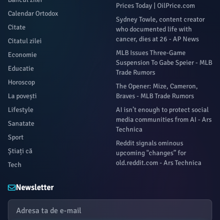
Prices Today | OilPrice.com
Calendar Ortodox
Sydney Towle, content creator
Citate
who documented life with
cancer, dies at 26 - AP News
Citatul zilei
MLB Issues Three-Game
Economie
Suspension To Gabe Speier - MLB
Educatie
Trade Rumors
Horoscop
The Opener: Mize, Cameron,
La povești
Braves - MLB Trade Rumors
Lifestyle
AI isn’t enough to protect social
media communities from AI - Ars
Sanatate
Technica
Sport
Reddit signals ominous
Știați că
upcoming "changes” for
old.reddit.com - Ars Technica
Tech
Newsletter