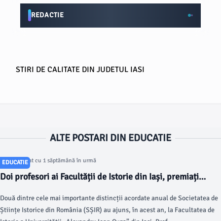
REDACTIE
STIRI DE CALITATE DIN JUDETUL IASI
ALTE POSTARI DIN EDUCATIE
Articol postat cu 1 săptămână în urmă
EDUCATIE
Doi profesori ai Facultății de Istorie din Iași, premiați
pentru lucrări de referință în cercetarea istorică
Două dintre cele mai importante distincții acordate anual de Societatea de
Științe Istorice din România (SȘIR) au ajuns, în acest an, la Facultatea de