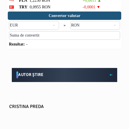
PLN
: 1,2230 RON
+0,0011 ▲
TRY
: 0,0955 RON
-0,0001 ▼
Convertor valutar
»
Rezultat:
-
AUTOR ȘTIRE
CRISTINA PREDA