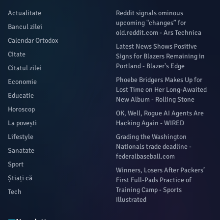
Actualitate
Reddit signals ominous
upcoming "changes” for
Bancul zilei
old.reddit.com - Ars Technica
Calendar Ortodox
Latest News Shows Positive
Citate
Signs for Blazers Remaining in
Portland - Blazer's Edge
Citatul zilei
Phoebe Bridgers Makes Up for
Economie
Lost Time on Her Long-Awaited
Educatie
New Album - Rolling Stone
Horoscop
OK, Well, Rogue AI Agents Are
La povești
Hacking Again - WIRED
Lifestyle
Grading the Washington
Nationals trade deadline -
Sanatate
federalbaseball.com
Sport
Winners, Losers After Packers’
Știați că
First Full-Pads Practice of
Training Camp - Sports
Tech
Illustrated