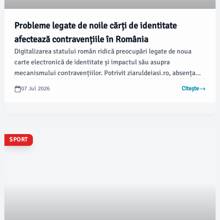
Probleme legate de noile cărți de identitate
afectează contravențiile în România
Digitalizarea statului român ridică preocupări legate de noua
carte electronică de identitate și impactul său asupra
mecanismului contravențiilor. Potrivit ziaruldeiasi.ro, absența
domiciliului de pe suportul fizic al actului generează dificultăți
07 Jul 2026
Citește
juridice ce pot afecta aplicarea sancțiunilor și eficiența
administrativă.
SPORT