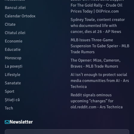
For The Gold Rally - Crude Oil
Bancul zilei
Prices Today | OilPrice.com
Calendar Ortodox
Sydney Towle, content creator
Citate
who documented life with
cancer, dies at 26 - AP News
Citatul zilei
MLB Issues Three-Game
Economie
Suspension To Gabe Speier - MLB
Educatie
Trade Rumors
Horoscop
The Opener: Mize, Cameron,
La povești
Braves - MLB Trade Rumors
Lifestyle
AI isn’t enough to protect social
media communities from AI - Ars
Sanatate
Technica
Sport
Reddit signals ominous
Știați că
upcoming "changes” for
old.reddit.com - Ars Technica
Tech
Newsletter