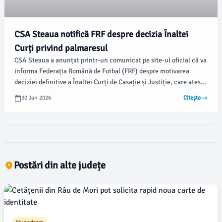
CSA Steaua notifică FRF despre decizia Înaltei
Curți privind palmaresul
CSA Steaua a anunțat printr-un comunicat pe site-ul oficial că va
informa Federația Română de Fotbal (FRF) despre motivarea
deciziei definitive a Înaltei Curți de Casație și Justiție, care atestă
că palmaresul din perioada 1947–1998 aparține clubului.
30 Jan 2026
Citește
Informația a fost relatată și de news.ro.
Postări din alte județe