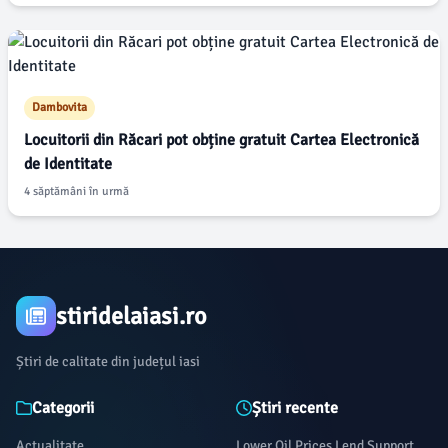
Dambovita
Locuitorii din Răcari pot obține gratuit Cartea Electronică
de Identitate
4 săptămâni în urmă
stiridelaiasi.ro
Știri de calitate din județul iasi
Categorii
Știri recente
Actualitate
Lower Oil Prices Lend Support