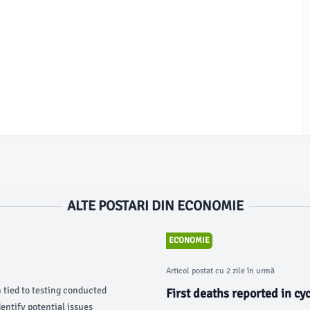
ALTE POSTARI DIN ECONOMIE
ECONOMIE
Articol postat cu 2 zile în urmă
 tied to testing conducted
First deaths reported in cy
dentify potential issues