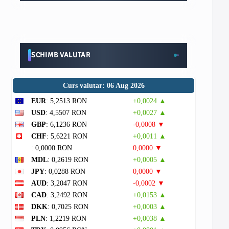
SCHIMB VALUTAR
Curs valutar: 06 Aug 2026
EUR
: 5,2513 RON
+0,0024 ▲
USD
: 4,5507 RON
+0,0027 ▲
GBP
: 6,1236 RON
-0,0008 ▼
CHF
: 5,6221 RON
+0,0011 ▲
: 0,0000 RON
0,0000 ▼
MDL
: 0,2619 RON
+0,0005 ▲
JPY
: 0,0288 RON
0,0000 ▼
AUD
: 3,2047 RON
-0,0002 ▼
CAD
: 3,2492 RON
+0,0153 ▲
DKK
: 0,7025 RON
+0,0003 ▲
PLN
: 1,2219 RON
+0,0038 ▲