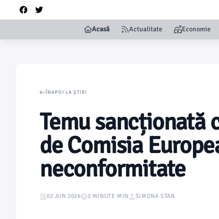
Acasă
Actualitate
Economie
ÎNAPOI LA ȘTIRI
Temu sancționată c
de Comisia Europe
neconformitate
02 JUN 2026
2 MINUTE MIN
SIMONA STAN