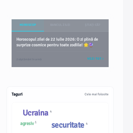
HOROSCOP
BANCUL ZILEI
ȘTIAȚI CĂ?
Horoscopul zilei de 22 iulie 2026: O zi plină de
surprize cosmice pentru toate zodiile! 🌟🔮
VEZI TOT
2 săptămâni în urmă
Taguri
Cele mai folosite
Ucraina
4
1
securitate
agresiv
4