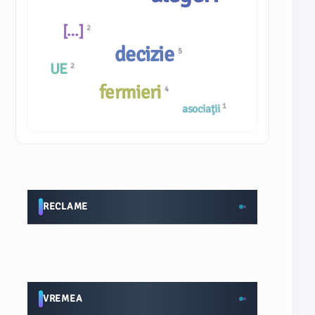
[…]
2
decizie
5
UE
2
fermieri
4
1
asociaţii
RECLAME
VREMEA