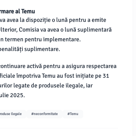
ormare al Temu
va avea la dispoziție o lună pentru a emite
lterior, Comisia va avea o lună suplimentară
i un termen pentru implementare.
penalități suplimentare.
continuare activă pentru a asigura respectarea
ficiale împotriva Temu au fost inițiate pe 31
rilor legate de produsele ilegale, iar
iulie 2025.
roduse ilegale
#neconformitate
#Temu