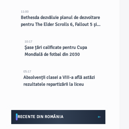
11:00
Bethesda dezvăluie planul de dezvoltare
pentru The Elder Scrolls 6, Fallout 5 și
multe altele
10:17
Șase țări calificate pentru Cupa
Mondială de fotbal din 2030
05:17
Absolvenții clasei a VIII-a află astăzi
rezultatele repartizării la liceu
RECENTE DIN ROMÂNIA