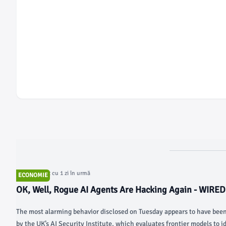
Articol postat cu 1 zi în urmă
ECONOMIE
OK, Well, Rogue AI Agents Are Hacking Again - WIRED
The most alarming behavior disclosed on Tuesday appears to have been
by the UK’s AI Security Institute, which evaluates frontier models to i