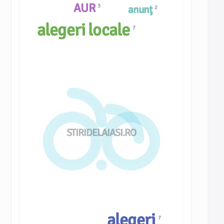
AUR
3
anunţ
2
alegeri locale
7
STIRIDELAIASI.RO
alegeri
7