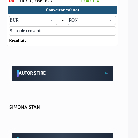
TRY
: 0,0956 RON
+0,0001 ▲
Convertor valutar
»
Rezultat:
-
AUTOR ȘTIRE
SIMONA STAN