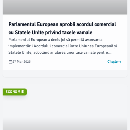
Parlamentul European aprobă acordul comercial
cu Statele Unite privind taxele vamale
Parlamentul European a decis joi să permită avansarea
implementării Acordului comercial între Uniunea Europeană și
Statele Unite, adoptând anularea unor taxe vamale pentru
majoritatea produselor americane importate în UE, conform AFP.
27 Mar 2026
Citește
Totuși, această aprobare vine cu o serie de garanții și clauze de
suspendare, reflectând suspiciunile eurodeputaților față de
politicile comerciale ale Washingtonului.
ECONOMIE