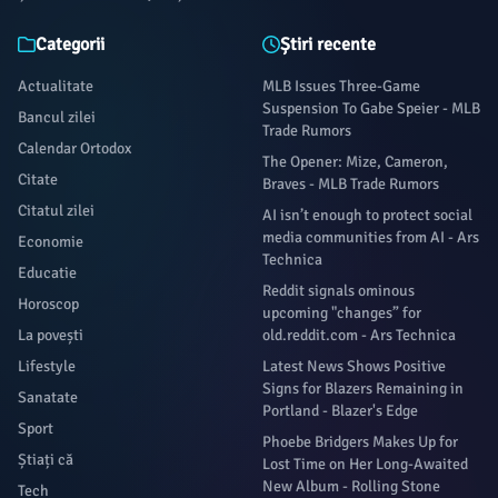
Categorii
Știri recente
Actualitate
MLB Issues Three-Game
Suspension To Gabe Speier - MLB
Bancul zilei
Trade Rumors
Calendar Ortodox
The Opener: Mize, Cameron,
Citate
Braves - MLB Trade Rumors
Citatul zilei
AI isn’t enough to protect social
media communities from AI - Ars
Economie
Technica
Educatie
Reddit signals ominous
Horoscop
upcoming "changes” for
La povești
old.reddit.com - Ars Technica
Lifestyle
Latest News Shows Positive
Signs for Blazers Remaining in
Sanatate
Portland - Blazer's Edge
Sport
Phoebe Bridgers Makes Up for
Știați că
Lost Time on Her Long-Awaited
New Album - Rolling Stone
Tech