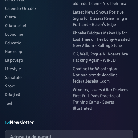
old.reddit.com - Ars Technica
Calendar Ortodox
Latest News Shows Positive
Citate
Signs for Blazers Remaining in
Portland - Blazer's Edge
Citatul zilei
Phoebe Bridgers Makes Up for
Economie
Lost Time on Her Long-Awaited
Educatie
New Album - Rolling Stone
Horoscop
OK, Well, Rogue AI Agents Are
La povești
Hacking Again - WIRED
Lifestyle
Grading the Washington
Nationals trade deadline -
Sanatate
federalbaseball.com
Sport
Winners, Losers After Packers’
Știați că
First Full-Pads Practice of
Training Camp - Sports
Tech
Illustrated
Newsletter