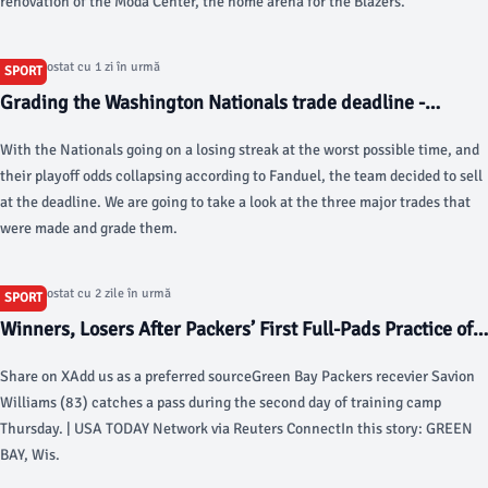
renovation of the Moda Center, the home arena for the Blazers.
Articol postat cu 1 zi în urmă
SPORT
Grading the Washington Nationals trade deadline -
federalbaseball.com
With the Nationals going on a losing streak at the worst possible time, and
their playoff odds collapsing according to Fanduel, the team decided to sell
at the deadline. We are going to take a look at the three major trades that
were made and grade them.
Articol postat cu 2 zile în urmă
SPORT
Winners, Losers After Packers’ First Full-Pads Practice of
Training Camp - Sports Illustrated
Share on XAdd us as a preferred sourceGreen Bay Packers recevier Savion
Williams (83) catches a pass during the second day of training camp
Thursday. | USA TODAY Network via Reuters ConnectIn this story: GREEN
BAY, Wis.