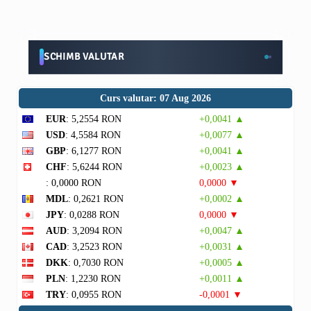
SCHIMB VALUTAR
Curs valutar: 07 Aug 2026
EUR
: 5,2554 RON
+0,0041 ▲
USD
: 4,5584 RON
+0,0077 ▲
GBP
: 6,1277 RON
+0,0041 ▲
CHF
: 5,6244 RON
+0,0023 ▲
: 0,0000 RON
0,0000 ▼
MDL
: 0,2621 RON
+0,0002 ▲
JPY
: 0,0288 RON
0,0000 ▼
AUD
: 3,2094 RON
+0,0047 ▲
CAD
: 3,2523 RON
+0,0031 ▲
DKK
: 0,7030 RON
+0,0005 ▲
PLN
: 1,2230 RON
+0,0011 ▲
TRY
: 0,0955 RON
-0,0001 ▼