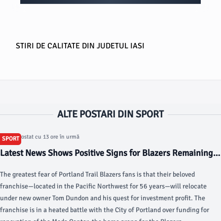
STIRI DE CALITATE DIN JUDETUL IASI
ALTE POSTARI DIN SPORT
Articol postat cu 13 ore în urmă
SPORT
Latest News Shows Positive Signs for Blazers Remaining
in Portland - Blazer's Edge
The greatest fear of Portland Trail Blazers fans is that their beloved
franchise—located in the Pacific Northwest for 56 years—will relocate
under new owner Tom Dundon and his quest for investment profit. The
franchise is in a heated battle with the City of Portland over funding for