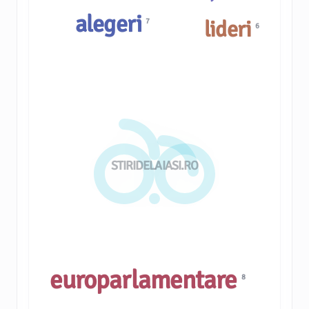
alegeri
lideri
7
6
STIRIDELAIASI.RO
europarlamentare
8