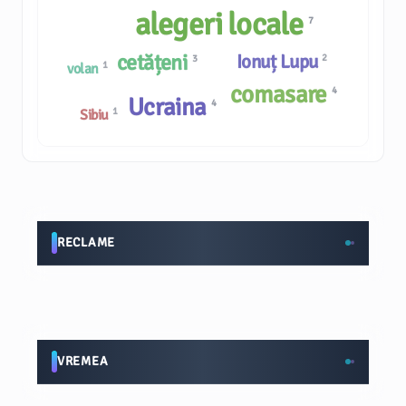
alegeri locale
7
cetățeni
Ionuț Lupu
2
3
1
volan
comasare
4
Ucraina
4
1
Sibiu
RECLAME
VREMEA