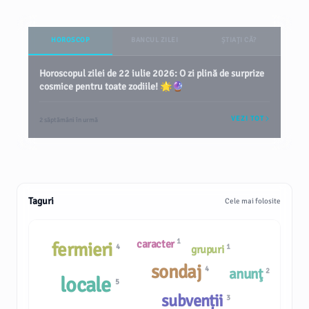
HOROSCOP
BANCUL ZILEI
ȘTIAȚI CĂ?
Horoscopul zilei de 22 iulie 2026: O zi plină de surprize
cosmice pentru toate zodiile! 🌟🔮
VEZI TOT
2 săptămâni în urmă
Taguri
Cele mai folosite
1
caracter
fermieri
4
1
grupuri
sondaj
4
anunţ
2
locale
5
subvenții
3