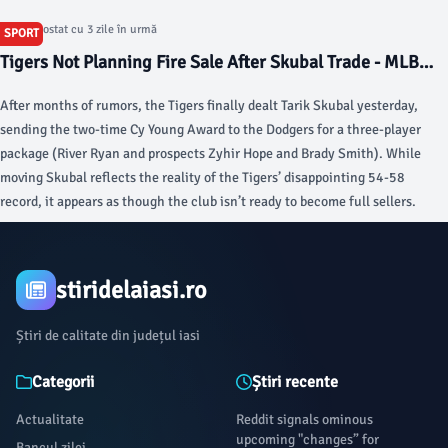
Articol postat cu 3 zile în urmă
SPORT
Tigers Not Planning Fire Sale After Skubal Trade - MLB
Trade Rumors
After months of rumors, the Tigers finally dealt Tarik Skubal yesterday,
sending the two-time Cy Young Award to the Dodgers for a three-player
package (River Ryan and prospects Zyhir Hope and Brady Smith). While
moving Skubal reflects the reality of the Tigers’ disappointing 54-58
record, it appears as though the club isn’t ready to become full sellers.
stiridelaiasi.ro
Știri de calitate din județul iasi
Categorii
Știri recente
Actualitate
Reddit signals ominous
upcoming "changes” for
Bancul zilei