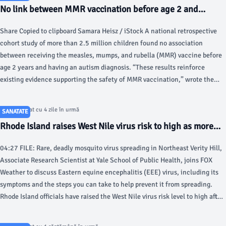
No link between MMR vaccination before age 2 and
autism, large US study suggests - CIDRAP
Share Copied to clipboard Samara Heisz / iStock A national retrospective
cohort study of more than 2.5 million children found no association
between receiving the measles, mumps, and rubella (MMR) vaccine before
age 2 years and having an autism diagnosis. “These results reinforce
existing evidence supporting the safety of MMR vaccination,” wrote the
authors, from the University of Washington.
Articol postat cu 4 zile în urmă
SANATATE
Rhode Island raises West Nile virus risk to high as more
mosquitoes test positive - FOX Weather
04:27 FILE: Rare, deadly mosquito virus spreading in Northeast Verity Hill,
Associate Research Scientist at Yale School of Public Health, joins FOX
Weather to discuss Eastern equine encephalitis (EEE) virus, including its
symptoms and the steps you can take to help prevent it from spreading.
Rhode Island officials have raised the West Nile virus risk level to high after
the state detected the virus in this year's mosquito season.