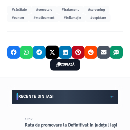
#sănătate
#cercetare
#tratament
#screening
#cancer
#medicament
#inflamație
#depistare
COPIAZĂ
RECENTE DIN IASI
12:17
Rata de promovare la Definitivat în județul Iași