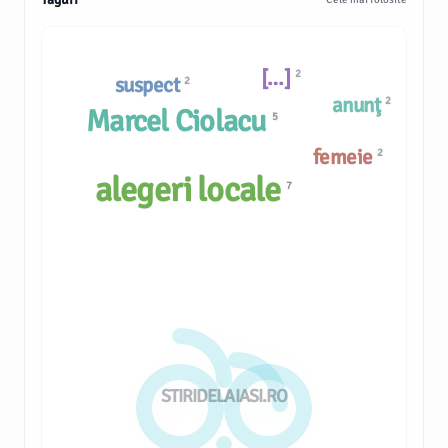
[…]
2
suspect
2
anunţ
2
Marcel Ciolacu
5
femeie
2
alegeri locale
7
STIRIDELAIASI.RO