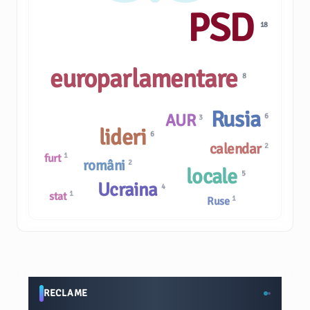
PSD
18
europarlamentare
8
Rusia
AUR
6
3
lideri
6
calendar
2
1
furt
români
2
locale
5
Ucraina
4
1
stat
1
Ruse
RECLAME