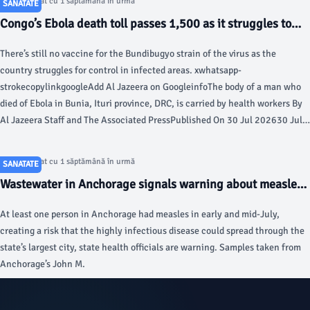
Articol postat cu 1 săptămână în urmă
SANATATE
Congo’s Ebola death toll passes 1,500 as it struggles to
halt spread - Al Jazeera
There’s still no vaccine for the Bundibugyo strain of the virus as the
country struggles for control in infected areas. xwhatsapp-
strokecopylinkgoogleAdd Al Jazeera on GoogleinfoThe body of a man who
died of Ebola in Bunia, Ituri province, DRC, is carried by health workers By
Al Jazeera Staff and The Associated PressPublished On 30 Jul 202630 Jul
2026The Ebola outbreak in the Democratic Republic of the Congo (DRC)
has killed more than 1,500 people, as the spread of the virus continues to
Articol postat cu 1 săptămână în urmă
SANATATE
outpace response efforts, new statistics have revealed.
Wastewater in Anchorage signals warning about measles -
Anchorage Daily News
At least one person in Anchorage had measles in early and mid-July,
creating a risk that the highly infectious disease could spread through the
state’s largest city, state health officials are warning. Samples taken from
Anchorage’s John M.