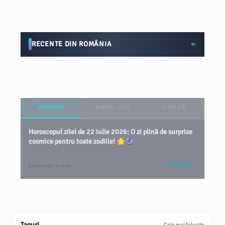
RECENTE DIN ROMÂNIA
HOROSCOP
BANCUL ZILEI
ȘTIAȚI CĂ?
Horoscopul zilei de 22 iulie 2026: O zi plină de surprize
cosmice pentru toate zodiile! 🌟🔮
VEZI TOT
2 săptămâni în urmă
Taguri
Cele mai folosite