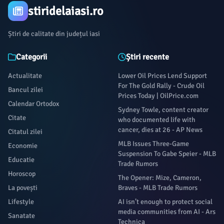
stiridelaiasi.ro
Știri de calitate din județul iasi
Categorii
Știri recente
Actualitate
Lower Oil Prices Lend Support
For The Gold Rally - Crude Oil
Bancul zilei
Prices Today | OilPrice.com
Calendar Ortodox
Sydney Towle, content creator
Citate
who documented life with
cancer, dies at 26 - AP News
Citatul zilei
MLB Issues Three-Game
Economie
Suspension To Gabe Speier - MLB
Educatie
Trade Rumors
Horoscop
The Opener: Mize, Cameron,
La povești
Braves - MLB Trade Rumors
Lifestyle
AI isn’t enough to protect social
media communities from AI - Ars
Sanatate
Technica