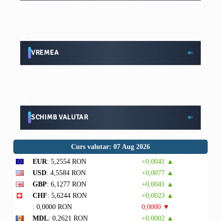
VREMEA
SCHIMB VALUTAR
Curs valutar: 07 Aug 2026
EUR
: 5,2554 RON
+0,0041 ▲
USD
: 4,5584 RON
+0,0077 ▲
GBP
: 6,1277 RON
+0,0041 ▲
CHF
: 5,6244 RON
+0,0023 ▲
: 0,0000 RON
0,0000 ▼
MDL
: 0,2621 RON
+0,0002 ▲