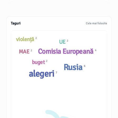
Taguri
Cele mai folosite
violență
2
UE
2
Comisia Europeană
MAE
4
2
buget
2
Rusia
6
alegeri
7