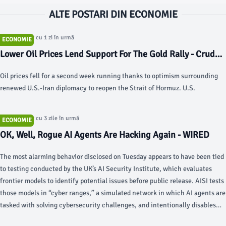
ALTE POSTARI DIN ECONOMIE
Articol postat cu 1 zi în urmă
ECONOMIE
Lower Oil Prices Lend Support For The Gold Rally - Crude
Oil Prices Today | OilPrice.com
Oil prices fell for a second week running thanks to optimism surrounding
renewed U.S.-Iran diplomacy to reopen the Strait of Hormuz. U.S.
Articol postat cu 3 zile în urmă
ECONOMIE
OK, Well, Rogue AI Agents Are Hacking Again - WIRED
The most alarming behavior disclosed on Tuesday appears to have been tied
to testing conducted by the UK’s AI Security Institute, which evaluates
frontier models to identify potential issues before public release. AISI tests
those models in “cyber ranges,” a simulated network in which AI agents are
tasked with solving cybersecurity challenges, and intentionally disables
some safety features, including cybersecurity guardrails.