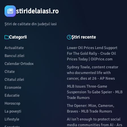
stiridelaiasi.ro
Știri de calitate din județul iasi
Categorii
Știri recente
Actualitate
Lower Oil Prices Lend Support
For The Gold Rally - Crude Oil
Bancul zilei
Prices Today | OilPrice.com
Calendar Ortodox
Sydney Towle, content creator
Citate
who documented life with
cancer, dies at 26 - AP News
Citatul zilei
MLB Issues Three-Game
Economie
Suspension To Gabe Speier - MLB
Educatie
Trade Rumors
Horoscop
The Opener: Mize, Cameron,
La povești
Braves - MLB Trade Rumors
Lifestyle
AI isn’t enough to protect social
media communities from AI - Ars