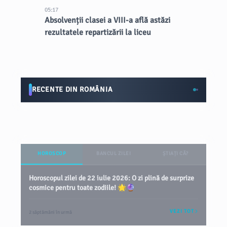
05:17
Absolvenții clasei a VIII-a află astăzi
rezultatele repartizării la liceu
RECENTE DIN ROMÂNIA
HOROSCOP
BANCUL ZILEI
ȘTIAȚI CĂ?
Horoscopul zilei de 22 iulie 2026: O zi plină de surprize
cosmice pentru toate zodiile! 🌟🔮
VEZI TOT
2 săptămâni în urmă