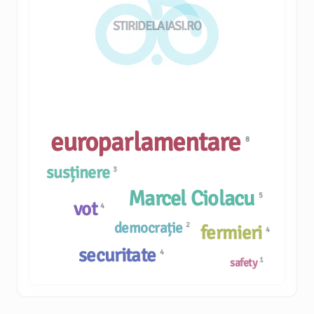
STIRIDELAIASI.RO
europarlamentare
8
susținere
3
Marcel Ciolacu
5
vot
4
democrație
2
fermieri
4
securitate
4
1
safety