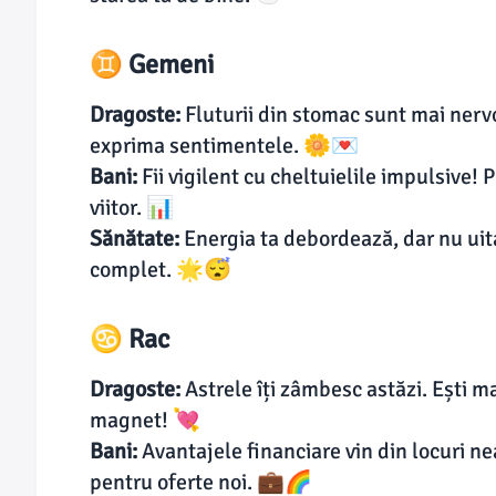
♊ Gemeni
Dragoste:
Fluturii din stomac sunt mai nervoș
exprima sentimentele. 🌼💌
Bani:
Fii vigilent cu cheltuielile impulsive! 
viitor. 📊
Sănătate:
Energia ta debordează, dar nu uit
complet. 🌟😴
♋ Rac
Dragoste:
Astrele îți zâmbesc astăzi. Ești m
magnet! 💘
Bani:
Avantajele financiare vin din locuri n
pentru oferte noi. 💼🌈