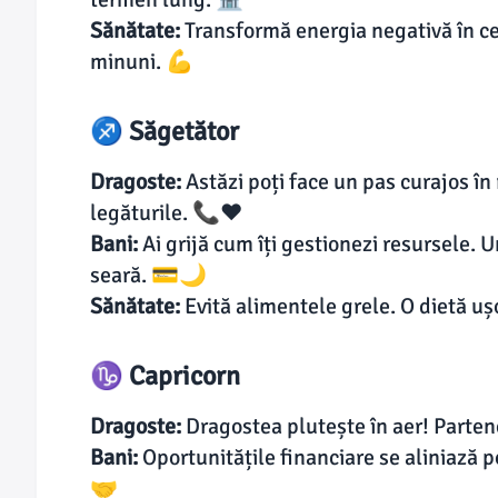
Sănătate:
Transformă energia negativă în ce
minuni. 💪
♐ Săgetător
Dragoste:
Astăzi poți face un pas curajos în 
legăturile. 📞❤
Bani:
Ai grijă cum îți gestionezi resursele. 
seară. 💳🌙
Sănătate:
Evită alimentele grele. O dietă uș
♑ Capricorn
Dragoste:
Dragostea plutește în aer! Parten
Bani:
Oportunitățile financiare se aliniază po
🤝