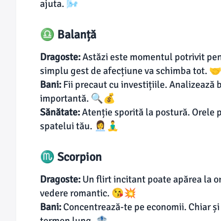
ajuta. 🌬️
♎ Balanță
Dragoste:
Astăzi este momentul potrivit pen
simplu gest de afecțiune va schimba tot. 
Bani:
Fii precaut cu investițiile. Analizează 
importantă. 🔍💰
Sănătate:
Atenție sporită la postură. Orele 
spatelui tău. 👩‍💼🧘‍♂️
♏ Scorpion
Dragoste:
Un flirt incitant poate apărea la 
vedere romantic. 😘💥
Bani:
Concentrează-te pe economii. Chiar și c
termen lung. 🏦