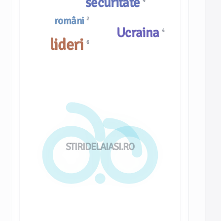
securitate
4
români
2
Ucraina
4
lideri
6
STIRIDELAIASI.RO