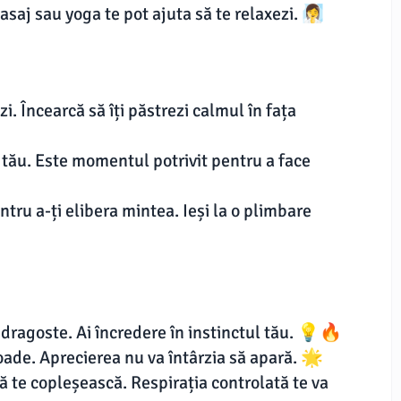
aj sau yoga te pot ajuta să te relaxezi. 🧖‍♀️
i. Încearcă să îți păstrezi calmul în fața
 tău. Este momentul potrivit pentru a face
ntru a-ți elibera mintea. Ieși la o plimbare
în dragoste. Ai încredere în instinctul tău. 💡🔥
oade. Aprecierea nu va întârzia să apară. 🌟
 să te copleșească. Respirația controlată te va