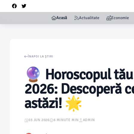
Acasă
Actualitate
Economie
ÎNAPOI LA ȘTIRI
🔮 Horoscopul tău 
2026: Descoperă ce
astăzi! 🌟
03 JUN 2026
6 MINUTE MIN
ADMIN