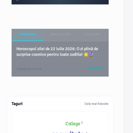
HOROSCOP
BANCUL ZILEI
ȘTIAȚI CĂ?
Horoscopul zilei de 22 iulie 2026: O zi plină de
surprize cosmice pentru toate zodiile! 🌟🔮
VEZI TOT
2 săptămâni în urmă
Taguri
Cele mai folosite
1
College