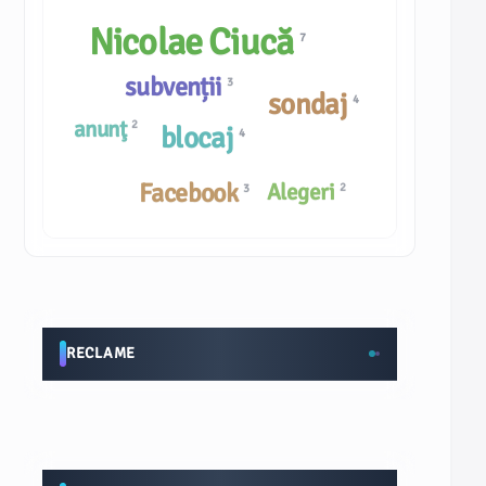
Nicolae Ciucă
7
subvenții
3
sondaj
4
anunţ
2
blocaj
4
Facebook
Alegeri
2
3
RECLAME