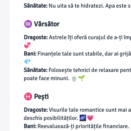
Sănătate:
Nu uita să te hidratezi. Apa este 
♒ Vărsător
Dragoste:
Astrele îți oferă curajul de a-ți î
💞
Bani:
Finanțele tale sunt stabile, dar ai grij
💎
Sănătate:
Folosește tehnici de relaxare pen
poate face minuni. 🍵🌱
♓ Pești
Dragoste:
Visurile tale romantice sunt mai 
deschis posibilităților. 🌌💗
Bani:
Reevaluează-ți prioritățile financiare.