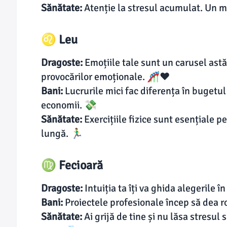
Sănătate:
Atenție la stresul acumulat. Un mas
♌ Leu
Dragoste:
Emoțiile tale sunt un carusel astăz
provocărilor emoționale. 🎢❤️
Bani:
Lucrurile mici fac diferența în bugetul
economii. 💸
Sănătate:
Exercițiile fizice sunt esențiale pe
lungă. 🏃‍♂️
♍ Fecioară
Dragoste:
Intuiția ta îți va ghida alegerile 
Bani:
Proiectele profesionale încep să dea r
Sănătate:
Ai grijă de tine și nu lăsa stresul