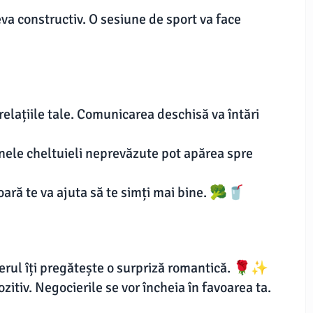
va constructiv. O sesiune de sport va face
relațiile tale. Comunicarea deschisă va întări
Unele cheltuieli neprevăzute pot apărea spre
oară te va ajuta să te simți mai bine. 🥦🥤
erul îți pregătește o surpriză romantică. 🌹✨
zitiv. Negocierile se vor încheia în favoarea ta.