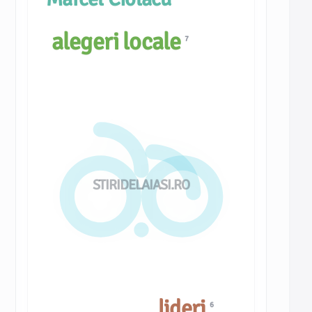
alegeri locale
7
STIRIDELAIASI.RO
lideri
6