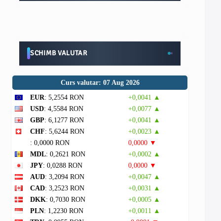
SCHIMB VALUTAR
Curs valutar: 07 Aug 2026
EUR
: 5,2554 RON
+0,0041 ▲
USD
: 4,5584 RON
+0,0077 ▲
GBP
: 6,1277 RON
+0,0041 ▲
CHF
: 5,6244 RON
+0,0023 ▲
: 0,0000 RON
0,0000 ▼
MDL
: 0,2621 RON
+0,0002 ▲
JPY
: 0,0288 RON
0,0000 ▼
AUD
: 3,2094 RON
+0,0047 ▲
CAD
: 3,2523 RON
+0,0031 ▲
DKK
: 0,7030 RON
+0,0005 ▲
PLN
: 1,2230 RON
+0,0011 ▲