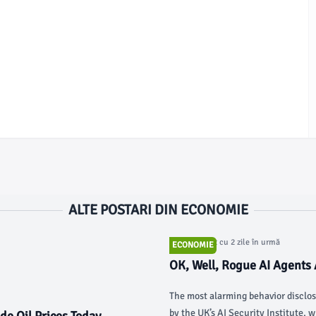
ALTE POSTARI DIN ECONOMIE
Articol postat cu 2 zile în urmă
ECONOMIE
OK, Well, Rogue AI Agents
The most alarming behavior disclos
by the UK’s AI Security Institute, 