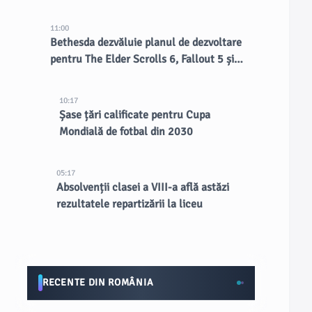
11:00
Bethesda dezvăluie planul de dezvoltare
pentru The Elder Scrolls 6, Fallout 5 și
multe altele
10:17
Șase țări calificate pentru Cupa
Mondială de fotbal din 2030
05:17
Absolvenții clasei a VIII-a află astăzi
rezultatele repartizării la liceu
RECENTE DIN ROMÂNIA