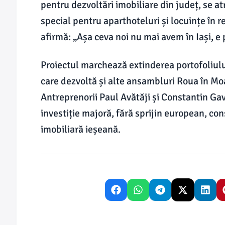
pentru dezvoltări imobiliare din județ, se atr
special pentru aparthoteluri și locuințe în r
afirmă: „Așa ceva noi nu mai avem în Iași, e 
Proiectul marchează extinderea portofoliulu
care dezvoltă și alte ansambluri Roua în Moa
Antreprenorii Paul Avătăji și Constantin Ga
investiție majoră, fără sprijin european, con
imobiliară ieșeană.