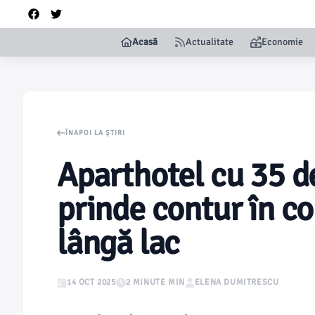
Acasă
Actualitate
Economie
ÎNAPOI LA ȘTIRI
Aparthotel cu 35 
prinde contur în 
lângă lac
14 OCT 2025
2 MINUTE MIN
ELENA DUMITRESCU