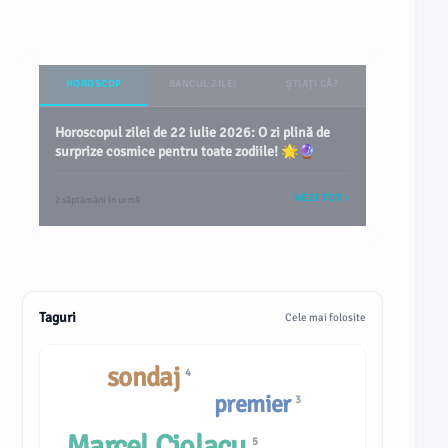
HOROSCOP
BANCUL ZILEI
ȘTIAȚI CĂ?
Horoscopul zilei de 22 iulie 2026: O zi plină de
surprize cosmice pentru toate zodiile! 🌟🔮
VEZI TOT
2 săptămâni în urmă
Taguri
Cele mai folosite
sondaj
4
premier
3
Marcel Ciolacu
5