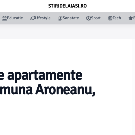
STIRIDELAIASI.RO
Educatie
Lifestyle
Sanatate
Sport
Tech
de apartamente
comuna Aroneanu,