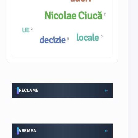
Nicolae Ciucă
7
UE
2
locale
5
decizie
5
RECLAME
VREMEA