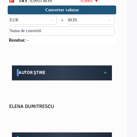
TRY
: 0,0955 RON
-0,0001 ▼
Convertor valutar
»
Rezultat:
-
AUTOR ȘTIRE
ELENA DUMITRESCU