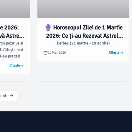
e 2026:
🔮 Horoscopul Zilei de 1 Martie
vă Astrele
2026: Ce ți-au Rezevat Astrele
Sănătate!
Azi?
gii pozitive și
Berbec (21 martie - 19 aprilie)
i. Citește mai
01 Mar 2026
Citește
i-au pregătit
Citește
ainte →