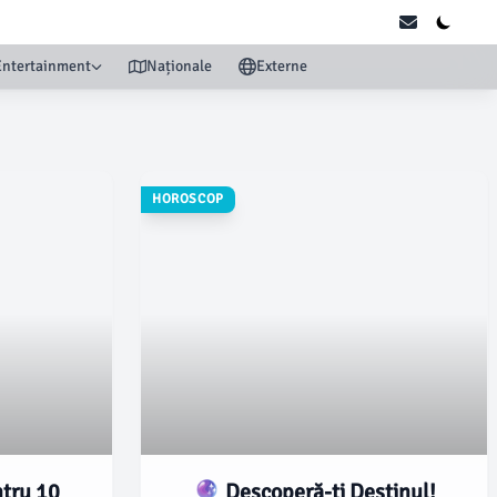
Entertainment
Naționale
Externe
HOROSCOP
tru 10
🔮 Descoperă-ți Destinul!