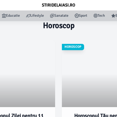
STIRIDELAIASI.RO
Educatie
Lifestyle
Sanatate
Sport
Tech
Horoscop
HOROSCOP
opul Zilei pentru 11
Horoscopul Tău pen