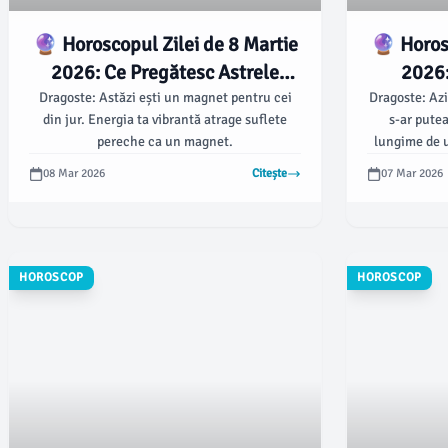
🔮 Horoscopul Zilei de 8 Martie
🔮 Horosc
2026: Ce Pregătesc Astrele
2026:
pentru Tine! 🌟
Dragoste: Astăzi ești un magnet pentru cei
Dragoste: Azi
din jur. Energia ta vibrantă atrage suflete
s-ar putea
pereche ca un magnet.
lungime de u
moment bun 
08 Mar 2026
Citește
07 Mar 2026
HOROSCOP
HOROSCOP