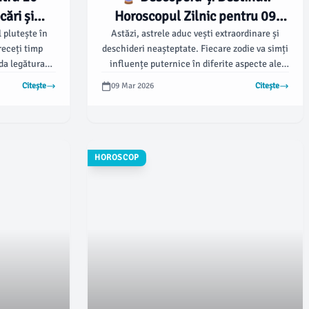
ări și
Horoscopul Zilnic pentru 09
nt! ✨🔮
Martie 2026 💫
 plutește în
Astăzi, astrele aduc vești extraordinare și
receți timp
deschideri neașteptate. Fiecare zodie va simți
da legătura
influențe puternice în diferite aspecte ale
vieții - pregătește-te să descoperi ce îți
Citește
09 Mar 2026
Citește
rezervă ziua de 9 martie!
HOROSCOP