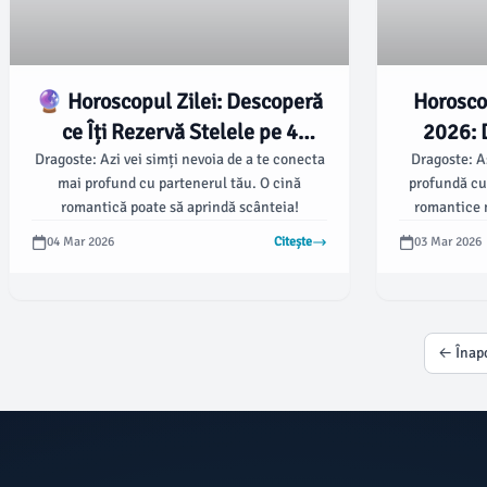
🔮 Horoscopul Zilei: Descoperă
Horoscop
ce Îți Rezervă Stelele pe 4
2026: D
Martie 2026! ⭐️
Dragoste: Azi vei simți nevoia de a te conecta
Dragoste: A
mai profund cu partenerul tău. O cină
profundă cu
romantică poate să aprindă scânteia!
romantice n
întâlnire 
04 Mar 2026
Citește
03 Mar 2026
← Înap