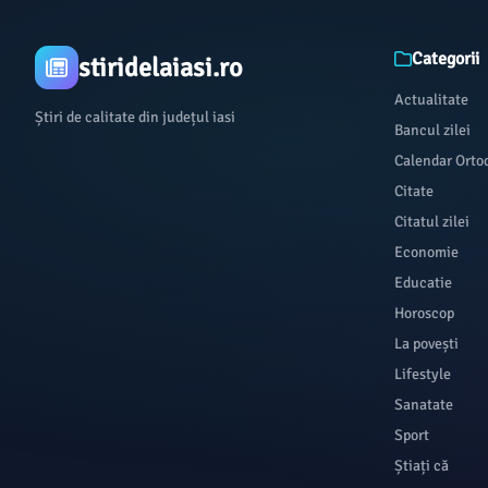
Categorii
stiridelaiasi.ro
Actualitate
Știri de calitate din județul iasi
Bancul zilei
Calendar Orto
Citate
Citatul zilei
Economie
Educatie
Horoscop
La povești
Lifestyle
Sanatate
Sport
Știați că