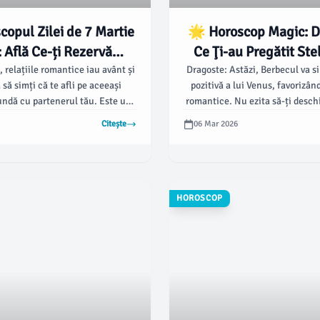
opul Zilei de 7 Martie
🌟 Horoscop Magic: 
 Află Ce-ți Rezervă
Ce Ţi-au Pregătit Ste
Astrele! 🌌
Martie 2026! 
, relațiile romantice iau avânt și
Dragoste: Astăzi, Berbecul va s
 să simți că te afli pe aceeași
pozitivă a lui Venus, favorizâ
ndă cu partenerul tău. Este un
romantice. Nu ezita să-ți deschi
să planifici o seară romantică.
împărtășești ceea ce s
Citește
06 Mar 2026
HOROSCOP