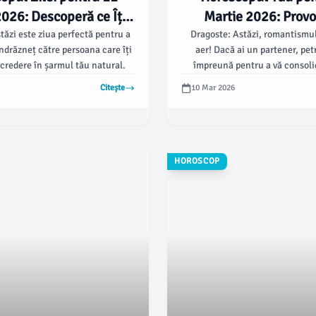
026: Descoperă ce Îți
Martie 2026: Provoc
ervă Stelele! 🌟
Succesuri la Orizo
tăzi este ziua perfectă pentru a
Dragoste: Astăzi, romantismul
ndrăzneț către persoana care îți
aer! Dacă ai un partener, pet
ncredere în șarmul tău natural.
împreună pentru a vă consoli
emoțională.
Citește
10 Mar 2026
HOROSCOP