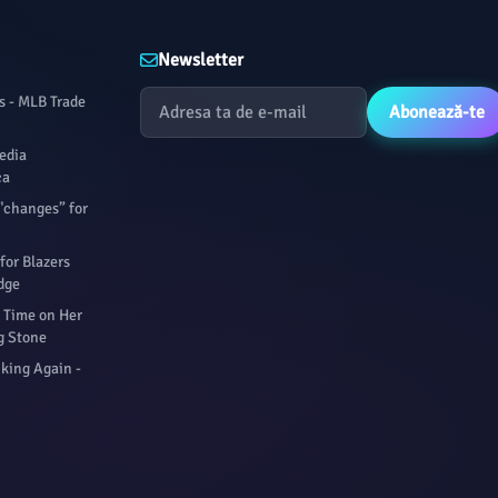
Newsletter
s - MLB Trade
Abonează-te
media
ca
"changes” for
for Blazers
dge
 Time on Her
g Stone
king Again -