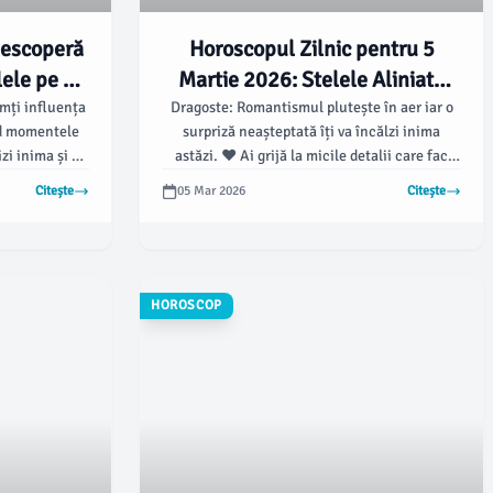
Descoperă
Horoscopul Zilnic pentru 5
lele pe 6
Martie 2026: Stelele Aliniate
🔮✨
pentru o Zi Plină de Emoții! ✨
imți influența
Dragoste: Romantismul plutește în aer iar o
nd momentele
surpriză neașteptată îți va încălzi inima
zi inima și să
astăzi. ❤️ Ai grijă la micile detalii care fac
imți.
diferența.
Citește
05 Mar 2026
Citește
HOROSCOP