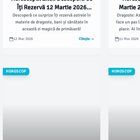
Îți Rezervă 12 Martie 2026
Martie 2
pentru Toate Zodiile ✨
Rez
Descoperă ce surprize îți rezervă astrele în
Dragoste: As
materie de dragoste, bani și sănătate în
face un pas î
această zi magică de primăvară!
place. Ai î
12 Mar 2026
Citește
11 Mar 2026
HOROSCOP
HOROSCOP