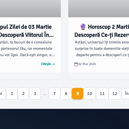
ul Zilei de 03 Martie
🔮 Horoscop 2 Marti
escoperă Viitorul În
Descoperă Ce-ți Rezer
Stele! ✨
în Dragoste, Bani și 
stăzi, te bucuri de o conexiune
Astăzi, universul îți trimite ener
 partenerul tău, iar momentele
surprize în toate domeniile vieți
u vor lipsi. Dacă ești singur, o
departe pentru a descoperi ce ț
surpriză îți poate aduce emoții
astrele!
Citește
02 Mar 2026
intense.
1
2
3
...
7
8
9
10
11
12
oi
În